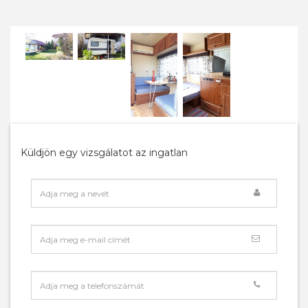
Küldjön egy vizsgálatot az ingatlan