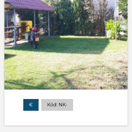
€
Kód: NK-