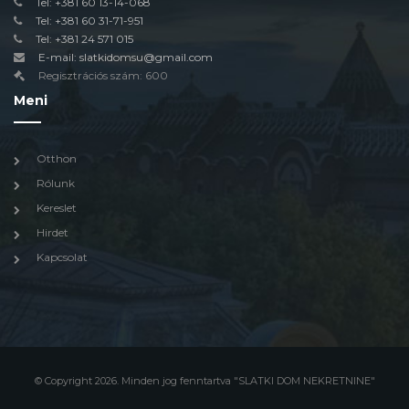
Tel: +381 60 13-14-068
Tel: +381 60 31-71-951
Tel: +381 24 571 015
E-mail: slatkidomsu@gmail.com
Regisztrációs szám: 600
Meni
Otthon
Rólunk
Kereslet
Hirdet
Kapcsolat
© Copyright 2026. Minden jog fenntartva "SLATKI DOM NEKRETNINE"