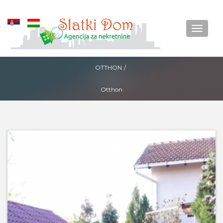
Okreni
Menu
OTTHON
/
Otthon