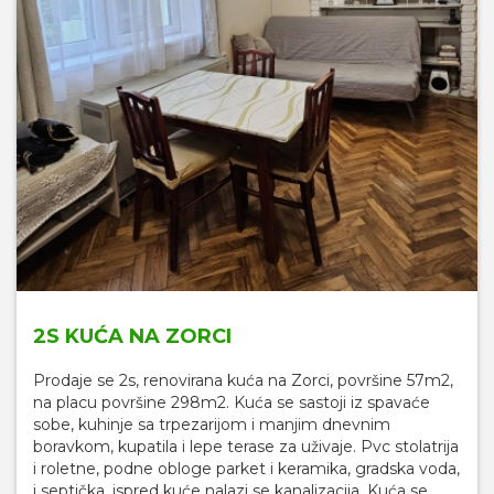
2S KUĆA NA ZORCI
Prodaje se 2s, renovirana kuća na Zorci, površine 57m2,
na placu površine 298m2. Kuća se sastoji iz spavaće
sobe, kuhinje sa trpezarijom i manjim dnevnim
boravkom, kupatila i lepe terase za uživaje. Pvc stolatrija
i roletne, podne obloge parket i keramika, gradska voda,
i septička, ispred kuće nalazi se kanalizacija. Kuća se