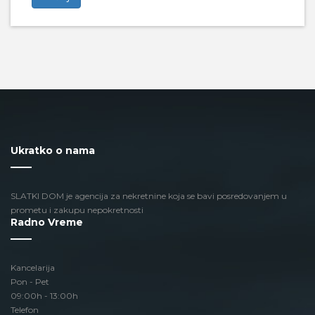
Ukratko o nama
SLATKI DOM je agencija za nekretnine koja se bavi posredovanjem u
prometu i zakupu nepokretnosti
Radno Vreme
Kancelarija
Pon - Pet
09:00h - 13:00h
Telefon