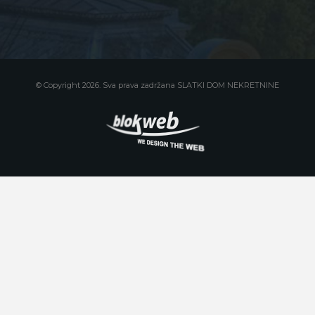
© Copyright 2026. Sva prava zadržana SLATKI DOM NEKRETNINE