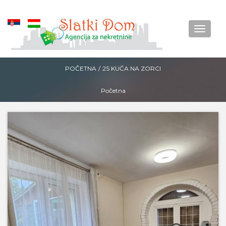
Okreni
Menu
POČETNA
/
2S KUĆA NA ZORCI
Početna