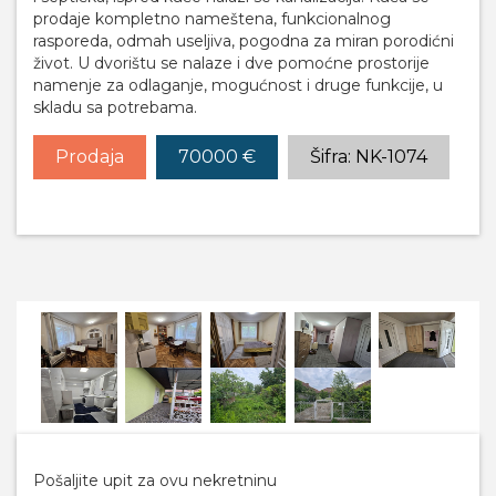
prodaje kompletno nameštena, funkcionalnog
rasporeda, odmah useljiva, pogodna za miran porodićni
život. U dvorištu se nalaze i dve pomoćne prostorije
namenje za odlaganje, mogućnost i druge funkcije, u
skladu sa potrebama.
Prodaja
70000 €
Šifra: NK-1074
Pošaljite upit za ovu nekretninu