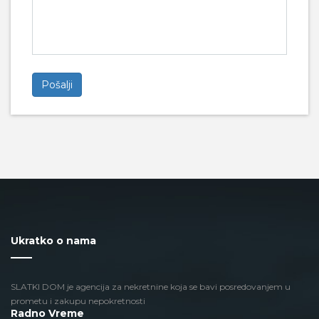
Ukratko o nama
SLATKI DOM je agencija za nekretnine koja se bavi posredovanjem u
prometu i zakupu nepokretnosti
Radno Vreme