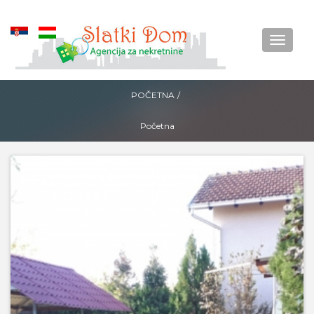
Okreni
Menu
POČETNA
/
Početna