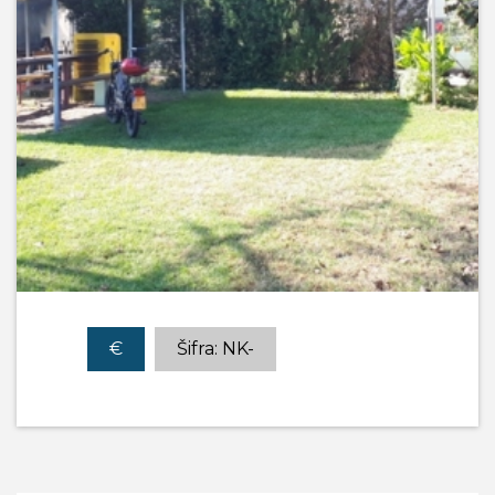
€
Šifra: NK-