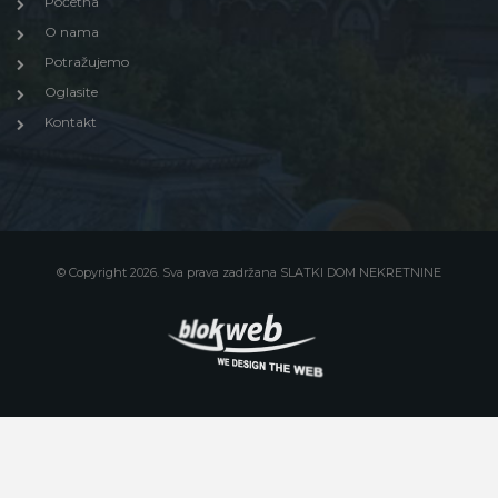
Početna
O nama
Potražujemo
Oglasite
Kontakt
© Copyright 2026. Sva prava zadržana SLATKI DOM NEKRETNINE