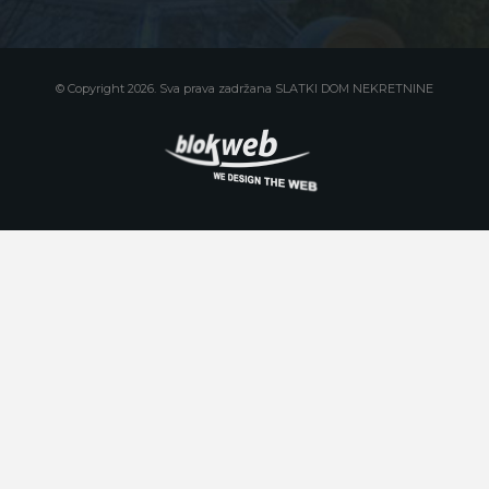
© Copyright 2026. Sva prava zadržana SLATKI DOM NEKRETNINE