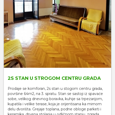
2S STAN U STROGOM CENTRU GRADA
Prodaje se komforan, 2s stan u stogom centru grada,
površine 64m2, na 3. spratu. Stan se sastoji iz spavaće
sobe, velikog dnevnog boravka, kuhije sa trpezarijom,
kupatila i velike terase, koja je orijentisana ka mirnom
delu dvorišta. Grejaje toplana, podne obloge parketi i
keramika, drvena stolarija u odličnom stanju. zgrada