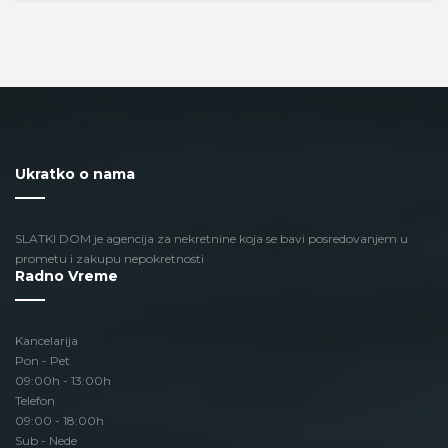
Ukratko o nama
SLATKI DOM je agencija za nekretnine koja se bavi posredovanjem u
prometu i zakupu nepokretnosti
Radno Vreme
Kancelarija
Pon - Pet
09:00h - 13:00h
Telefon
09:00 - 18:00h
Sub - Nede